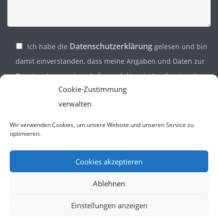
Datenschutzerklärung
Ich habe die
gelesen und bin
damit einverstanden, dass meine Angaben und Daten zur
Beantwortung meiner Anfrage elektronisch erfasst und
Cookie-Zustimmung
gespeichert werden. Hinweis: Sie können Ihre Einwilligung
verwalten
jederzeit mit Wirkung für die Zukunft per E-Mail an
info@audit4.de widerrufen.
Wir verwenden Cookies, um unsere Website und unseren Service zu
optimieren.
Cookies akzeptieren
Ablehnen
Einstellungen anzeigen
© Copyright 2026
• audit4