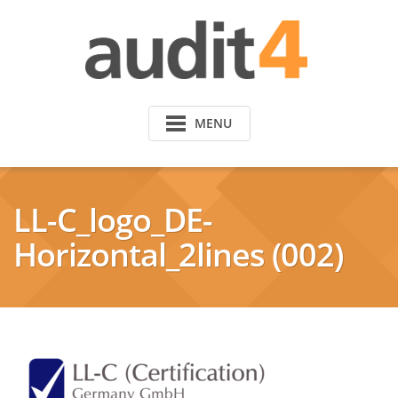
MENU
LL-C_logo_DE-
Horizontal_2lines (002)